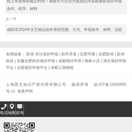
线上审查推荐截止时间！成都市大企业大集团定向采购激励项目申报
条件、程序、材料
上一个
咸阳市2024年文艺精品创作资助范围、方式、申报条件、材料、流程
友情链接：
卧涛-专注项目申报
|
软件开发
|
合肥寻鹿
|
合肥卧涛
|
卧涛
科技
|
安徽合肥科技项目申报
|
成都项目申报
|
商标小店
|
湖北项目申报
平台
|
全国项目申报平台
|
卓昭工商财税
上海恩凡知识产权代理有限公司 版权所有
皖ICP备13016955
号-13
免责声明
电话
地图
咨询