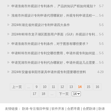
申请淮南市外观设计专利条件， 产品的知识产权如何规划？
5
-
7
淮南市外观设计专利申请代理哪家好，外观专利申请流程一篇看懂！
5
-
6
2024年湖北省外观设计专利申请四大条件
5
-
5
2024年蚌埠市龙子湖区图形用户界面（GUI）外观设计专利如何申请？
5
-
5
申请淮南市外观设计专利条件，对于图形有哪些要求？
5
-
5
申请蚌埠市外观设计专利交哪些费用，申请外观专利如何提高成功率？
5
-
5
申请芜湖市外观设计专利代办哪家好，申请外观这几点需要注意！
5
-
5
2024年安徽省阜阳市家具申请外观专利需要哪些资料
4
-
29
上一页
...
9
10
11
12
13
14
15
16
17
18
...
下一页
友情链接：
卧涛-专注项目申报
|
软件开发
|
合肥寻鹿
|
合肥卧涛
|
卧涛